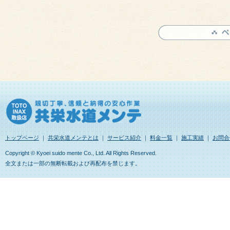
トップページ
｜
共栄水道メンテとは
｜
サービス紹介
｜
料金一覧
｜
施工実績
｜
お問合
Copyright © Kyoei suido mente Co., Ltd. All Rights Reserved.
全文または一部の無断転載および再配布を禁じます。